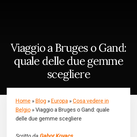
Skip
Passa
to
alla
content
barra
laterale
primaria
Viaggio a Bruges o Gand:
quale delle due gemme
scegliere
Home
»
Blog
»
Europa
»
Cosa vedere in
Belgio
»
Viaggio a Bruges o Gand: quale
delle due gemme scegliere
Scritto da
Gabor Kovacs