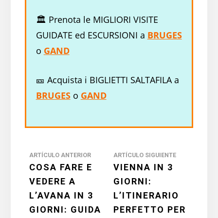
🏛️ Prenota le MIGLIORI VISITE
GUIDATE ed ESCURSIONI a
BRUGES
o
GAND
🎫 Acquista i BIGLIETTI SALTAFILA a
BRUGES
o
GAND
Interazioni
ARTÍCULO ANTERIOR
ARTÍCULO SIGUIENTE
COSA FARE E
VIENNA IN 3
del
VEDERE A
GIORNI:
lettore
L’AVANA IN 3
L’ITINERARIO
GIORNI: GUIDA
PERFETTO PER