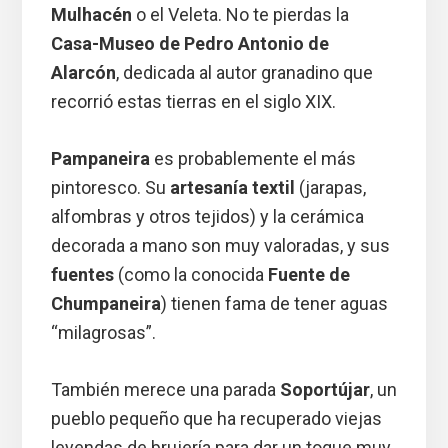
Mulhacén
o el Veleta. No te pierdas la
Casa-Museo de Pedro Antonio de
Alarcón
, dedicada al autor granadino que
recorrió estas tierras en el siglo XIX.
Pampaneira
es probablemente el más
pintoresco. Su
artesanía textil
(jarapas,
alfombras y otros tejidos) y la cerámica
decorada a mano son muy valoradas, y sus
fuentes
(como la conocida
Fuente de
Chumpaneira
) tienen fama de tener aguas
“milagrosas”.
También merece una parada
Soportújar
, un
pueblo pequeño que ha recuperado viejas
leyendas de brujería para dar un toque muy