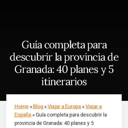
Skip
Saltar
to
a
content
la
barra
lateral
principal
Guía completa para
descubrir la provincia de
Granada: 40 planes y 5
itinerarios
Home
»
Blog
»
Viajar a Europa
»
Viajar a
España
»
Guía completa para descubrir la
provincia de Granada: 40 planes y 5