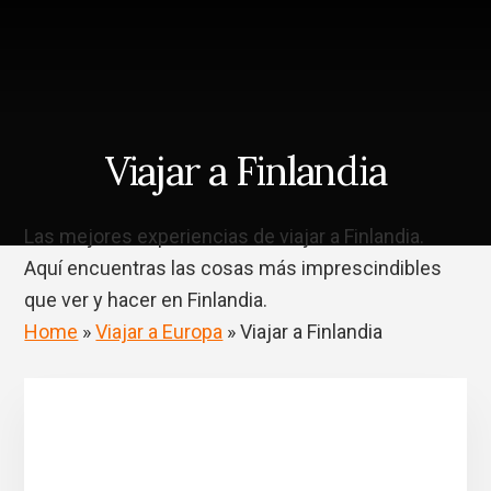
Skip
Saltar
to
a
content
la
barra
lateral
principal
Viajar a Finlandia
Las mejores experiencias de viajar a Finlandia.
Aquí encuentras las cosas más imprescindibles
que ver y hacer en Finlandia.
Home
»
Viajar a Europa
»
Viajar a Finlandia