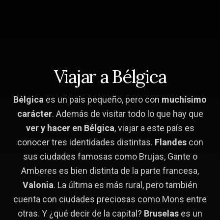
Skip
Saltar
to
a
content
la
barra
lateral
principal
Viajar a Bélgica
Bélgica
es un país pequeño, pero con
muchísimo
carácter
. Además de visitar todo lo que hay que
ver y hacer en Bélgica
, viajar a este país es
conocer tres identidades distintas.
Flandes
con
sus ciudades famosas como Brujas, Gante o
Amberes es bien distinta de la parte francesa,
Valonia
. La última es más rural, pero también
cuenta con ciudades preciosas como Mons entre
otras. Y ¿qué decir de la capital?
Bruselas
es un