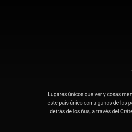
Skip
Saltar
to
a
content
la
barra
lateral
principal
Lugares únicos que ver y cosas mem
este país único con algunos de los 
detrás de los ñus, a través del Cr