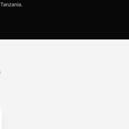
 Tanzania.
Barra
lateral
principal
s