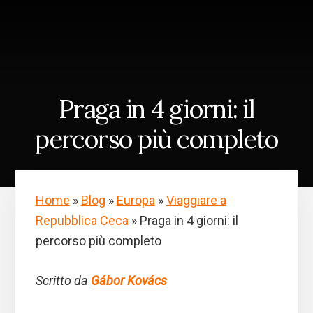
Skip
Passa
to
alla
content
barra
laterale
primaria
Praga in 4 giorni: il
percorso più completo
Home
»
Blog
»
Europa
»
Viaggiare a
Repubblica Ceca
»
Praga in 4 giorni: il
percorso più completo
Scritto da
Gábor Kovács