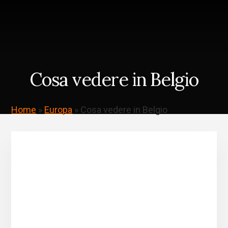
Skip
Passa
to
alla
content
barra
laterale
primaria
Cosa vedere in Belgio
Home
»
Europa
»
Cosa vedere in Belgio