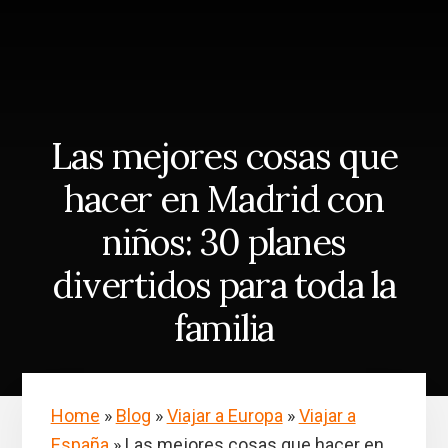
Skip
Saltar
to
a
content
la
barra
lateral
principal
Las mejores cosas que
hacer en Madrid con
niños: 30 planes
divertidos para toda la
familia
Home
»
Blog
»
Viajar a Europa
»
Viajar a
España
»
Las mejores cosas que hacer en