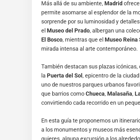
Más allá de su ambiente,
Madrid
ofrece
permite asomarse al esplendor de la mo
sorprende por su luminosidad y detall
el
Museo del Prado
, albergan una cole
El Bosco
, mientras que el
Museo Reina 
mirada intensa al arte contemporáneo.
También destacan sus plazas icónicas,
la
Puerta del Sol
, epicentro de la ciuda
uno de nuestros parques urbanos favorit
que barrios como
Chueca
,
Malasaña
,
L
convirtiendo cada recorrido en un peque
En esta guía te proponemos un itinerari
a los monumentos y museos más esencial
quieres, alguna excursión a los alrede