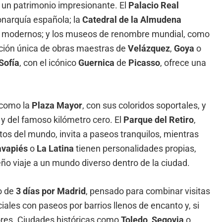
 un patrimonio impresionante. El
Palacio Real
narquía española; la
Catedral de la Almudena
es modernos; y los museos de renombre mundial, como
cción única de obras maestras de
Velázquez
,
Goya
o
Sofía
, con el icónico
Guernica
de
Picasso
, ofrece una
 como la
Plaza Mayor
, con sus coloridos soportales, y
d y del famoso kilómetro cero. El
Parque del Retiro
,
os del mundo, invita a paseos tranquilos, mientras
avapiés
o
La Latina
tienen personalidades propias,
ño viaje a un mundo diverso dentro de la ciudad.
o de
3 días por Madrid
, pensado para combinar visitas
es con paseos por barrios llenos de encanto y, si
dores. Ciudades históricas como
Toledo
,
Segovia
o