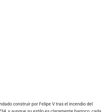
dado construir por Felipe V tras el incendio del
34, y aunque su estilo es claramente barroco, cada