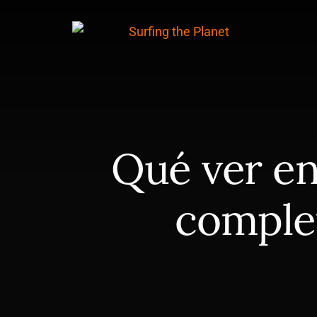
Skip
Saltar
to
a
content
la
barra
lateral
principal
Qué ver en 
comple