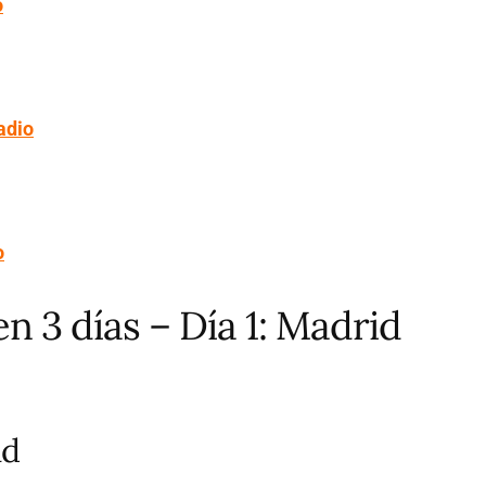
o
adio
o
n 3 días – Día 1: Madrid
id