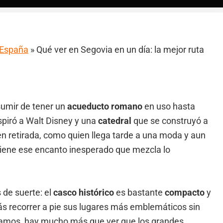
a España
»
Qué ver en Segovia en un día: la mejor ruta
umir de tener un
acueducto romano
en uso hasta
spiró a Walt Disney y una
catedral
que se construyó a
n retirada, como quien llega tarde a una moda y aun
iene ese encanto inesperado que mezcla lo
s de suerte: el
casco histórico
es bastante
compacto
y
rás recorrer a pie sus lugares más emblemáticos sin
isamos, hay mucho más que ver que los grandes