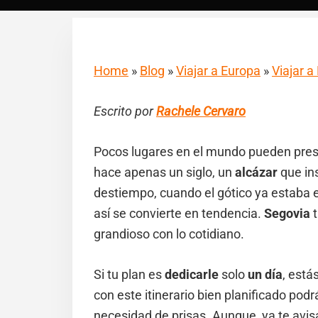
Home
»
Blog
»
Viajar a Europa
»
Viajar 
Escrito por
Rachele Cervaro
Pocos lugares en el mundo pueden pres
hace apenas un siglo, un
alcázar
que in
destiempo, cuando el gótico ya estaba e
así se convierte en tendencia.
Segovia
t
grandioso con lo cotidiano.
Si tu plan es
dedicarle
solo
un día
, está
con este itinerario bien planificado pod
necesidad de prisas. Aunque, ya te av