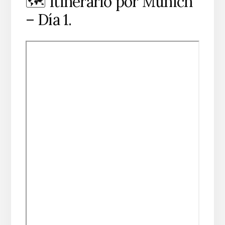
🗺️ Itinerario por Múnich
– Día 1.