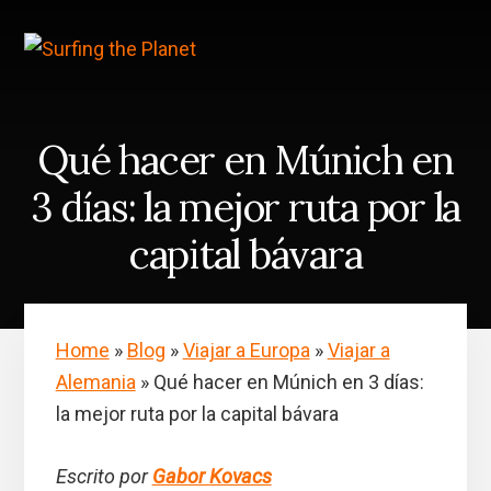
Skip
Saltar
to
a
content
la
barra
lateral
principal
Qué hacer en Múnich en
3 días: la mejor ruta por la
capital bávara
Home
»
Blog
»
Viajar a Europa
»
Viajar a
Alemania
»
Qué hacer en Múnich en 3 días:
la mejor ruta por la capital bávara
Escrito por
Gabor Kovacs