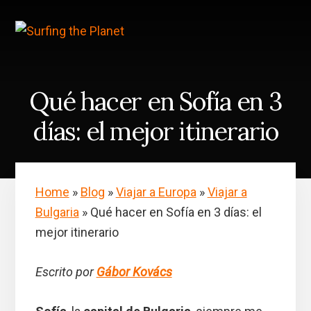
Skip
Saltar
to
a
content
la
barra
lateral
principal
Qué hacer en Sofía en 3
días: el mejor itinerario
Home
»
Blog
»
Viajar a Europa
»
Viajar a
Bulgaria
»
Qué hacer en Sofía en 3 días: el
mejor itinerario
Escrito por
Gábor Kovács