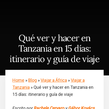
Skip
Saltar
to
a
content
la
barra
lateral
principal
Qué ver y hacer en
Tanzania en 15 días:
itinerario y guía de viaje
Home
»
Blog
»
Viajar a África
»
Viajar a
Tanzania
»
Qué ver y hacer en Tanzania en
15 días: itinerario y guía de viaje
Escrito por
Rachele Cervaro
y
Gábor Kovács