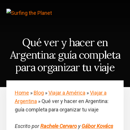
Skip
Saltar
to
a
content
la
barra
lateral
principal
Qué ver y hacer en
Argentina: guía completa
para organizar tu viaje
Home
»
Blog
»
Viajar a América
»
Viajar a
Argentina
»
Qué ver y hacer en Argentina:
guía completa para organizar tu viaje
Escrito por
Rachele Cervaro
y
Gábor Kovács