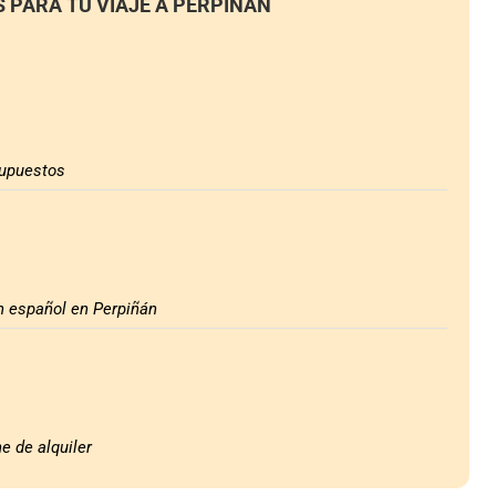
S PARA TU VIAJE A PERPIÑÁN
supuestos
n español en Perpiñán
e de alquiler