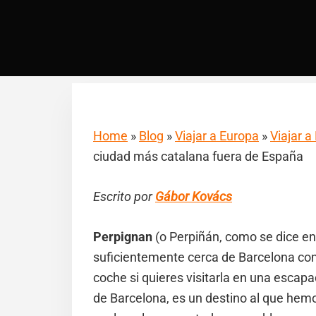
Home
»
Blog
»
Viajar a Europa
»
Viajar a
ciudad más catalana fuera de España
Escrito por
Gábor Kovács
Perpignan
(o Perpiñán, como se dice en
suficientemente cerca de Barcelona com
coche si quieres visitarla en una escap
de Barcelona, es un destino al que he