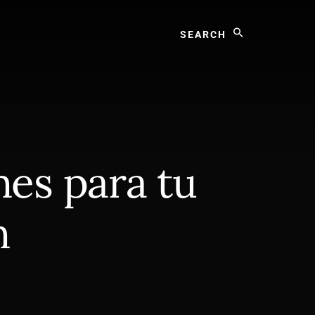
Search
nes para tu
n