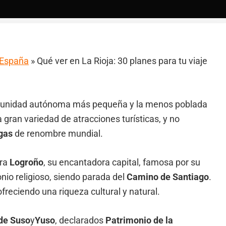
a España
»
Qué ver en La Rioja: 30 planes para tu viaje
omunidad autónoma más pequeña y la menos poblada
 gran variedad de atracciones turísticas, y no
gas
de renombre mundial.
tra
Logroño
, su encantadora capital, famosa por su
nio religioso, siendo parada del
Camino de Santiago
.
ofreciendo una riqueza cultural y natural.
de Suso
y
Yuso
, declarados
Patrimonio de la