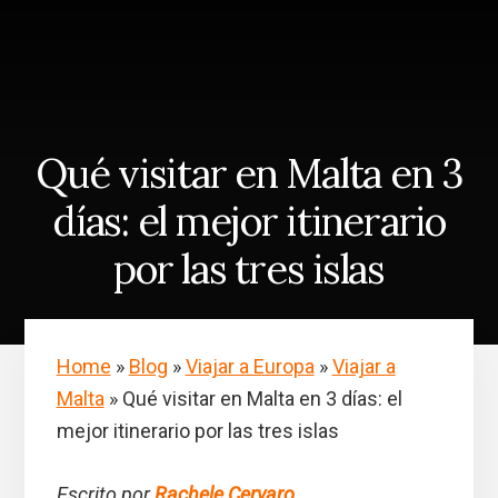
Skip
Saltar
to
a
content
la
barra
lateral
principal
Qué visitar en Malta en 3
días: el mejor itinerario
por las tres islas
Home
»
Blog
»
Viajar a Europa
»
Viajar a
Malta
»
Qué visitar en Malta en 3 días: el
mejor itinerario por las tres islas
Escrito por
Rachele Cervaro