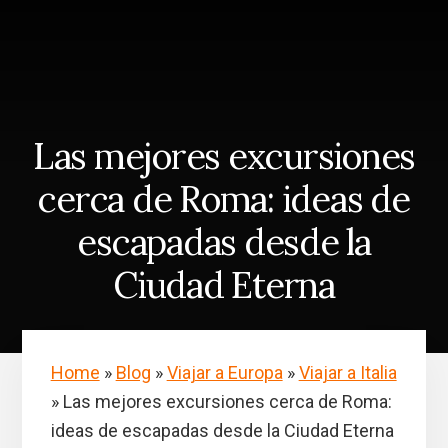
Skip
Saltar
to
a
content
la
barra
lateral
principal
Las mejores excursiones
cerca de Roma: ideas de
escapadas desde la
Ciudad Eterna
Home
»
Blog
»
Viajar a Europa
»
Viajar a Italia
»
Las mejores excursiones cerca de Roma:
ideas de escapadas desde la Ciudad Eterna