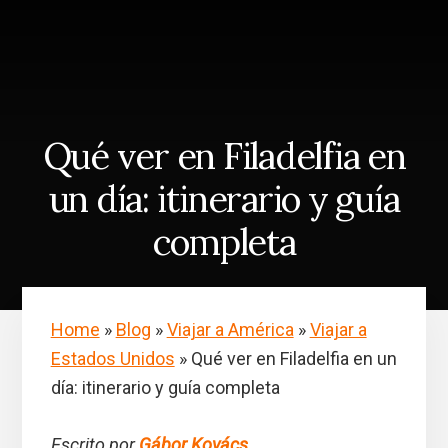
Skip
Saltar
to
a
content
la
barra
lateral
principal
Qué ver en Filadelfia en
un día: itinerario y guía
completa
Home
»
Blog
»
Viajar a América
»
Viajar a
Estados Unidos
»
Qué ver en Filadelfia en un
día: itinerario y guía completa
Escrito por
Gábor Kovács