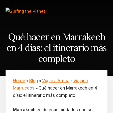
Skip
Saltar
to
a
content
la
barra
lateral
principal
Qué hacer en Marrakech
en 4 días: el itinerario más
completo
Home
»
Blog
»
Viajar a África
»
Viajar a
Marruecos
»
Qué hacer en Marrakech en 4
días: el itinerario más completo
Marrakech
es de esas ciudades que se