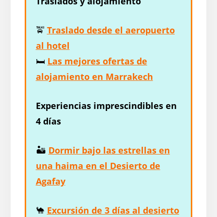
Traslados y alojamiento
🚖
Traslado desde el aeropuerto
al hotel
🛏️
Las mejores ofertas de
alojamiento en Marrakech
Experiencias imprescindibles en
4 días
🏜️
Dormir bajo las estrellas en
una
haima en el Desierto de
Agafay
🐪
Excursión de 3 días al desierto