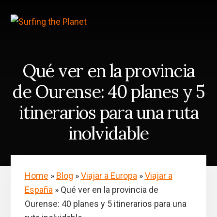
Skip
Saltar
to
a
content
la
barra
lateral
principal
Qué ver en la provincia
de Ourense: 40 planes y 5
itinerarios para una ruta
inolvidable
Home
»
Blog
»
Viajar a Europa
»
Viajar a
España
»
Qué ver en la provincia de
Ourense: 40 planes y 5 itinerarios para una