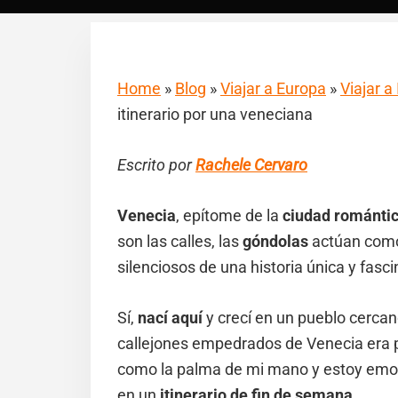
Home
»
Blog
»
Viajar a Europa
»
Viajar a 
itinerario por una veneciana
Escrito por
Rachele Cervaro
Venecia
, epítome de la
ciudad románti
son las calles, las
góndolas
actúan como 
silenciosos de una historia única y fasc
Sí,
nací aquí
y crecí en un pueblo cercan
callejones empedrados de Venecia era p
como la palma de mi mano y estoy emoc
en un
itinerario de fin de semana
.