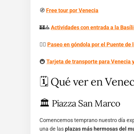
🧭
Free tour por Venecia
🏰⛪
Actividades con entrada a la Basí
🚣‍♂️
Paseo en góndola por el Puente de l
🚇
Tarjeta de transporte para Venecia y
🗓️ Qué ver en Veneci
🏛️ Piazza San Marco
Comencemos temprano nuestro día exp
una de las
plazas más hermosas del m