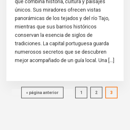
que combina historia, cultura y paisajes
únicos. Sus miradores ofrecen vistas
panorámicas de los tejados y del río Tajo,
mientras que sus barrios históricos
conservan la esencia de siglos de
tradiciones. La capital portuguesa guarda
numerosos secretos que se descubren
mejor acompañado de un guía local. Una […]
Ir
Página
Página
Página
«
página anterior
1
2
3
a
la
Barra