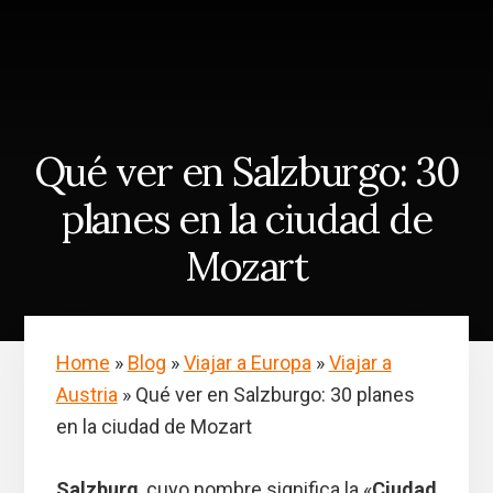
Skip
Saltar
to
a
content
la
barra
lateral
principal
Qué ver en Salzburgo: 30
planes en la ciudad de
Mozart
Home
»
Blog
»
Viajar a Europa
»
Viajar a
Austria
»
Qué ver en Salzburgo: 30 planes
en la ciudad de Mozart
Salzburg
, cuyo nombre significa la «
Ciudad