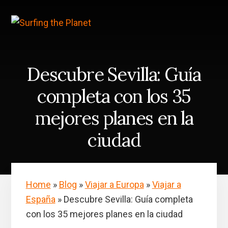
Skip
Saltar
to
a
content
la
barra
lateral
principal
Descubre Sevilla: Guía
completa con los 35
mejores planes en la
ciudad
Home
»
Blog
»
Viajar a Europa
»
Viajar a
España
»
Descubre Sevilla: Guía completa
con los 35 mejores planes en la ciudad