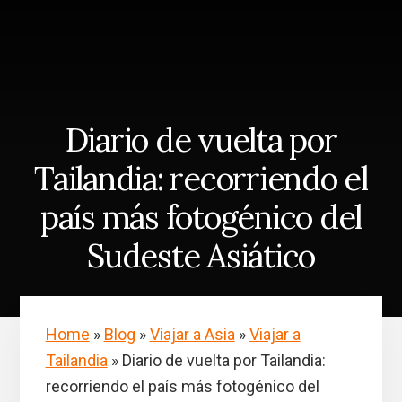
Skip
Saltar
to
a
content
la
barra
lateral
principal
Diario de vuelta por
Tailandia: recorriendo el
país más fotogénico del
Sudeste Asiático
Home
»
Blog
»
Viajar a Asia
»
Viajar a
Tailandia
»
Diario de vuelta por Tailandia:
recorriendo el país más fotogénico del