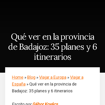
Skip
Saltar
to
a
content
la
barra
lateral
principal
Qué ver en la provincia
de Badajoz: 35 planes y 6
itinerarios
Home
»
Blog
»
Viajar a Europa
»
Viajar a
España
»
Qué ver en la provincia de
Badajoz: 35 planes y 6 itinerarios
Escrito por
Gábor Kovács