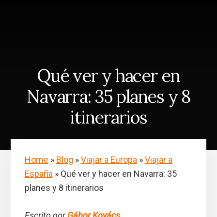
Skip
Saltar
to
a
content
la
barra
lateral
principal
Qué ver y hacer en
Navarra: 35 planes y 8
itinerarios
Home
»
Blog
»
Viajar a Europa
»
Viajar a
España
»
Qué ver y hacer en Navarra: 35
planes y 8 itinerarios
Escrito por
Gábor Kovács