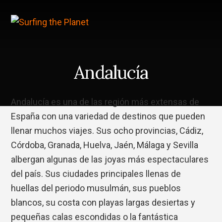
Skip
Saltar
to
a
content
la
barra
lateral
principal
Andalucía
Andalucía es una de las región más extensas de
España con una variedad de destinos que pueden
llenar muchos viajes. Sus ocho provincias, Cádiz,
Córdoba, Granada, Huelva, Jaén, Málaga y Sevilla
albergan algunas de las joyas más espectaculares
del país. Sus ciudades principales llenas de
huellas del periodo musulmán, sus pueblos
blancos, su costa con playas largas desiertas y
pequeñas calas escondidas o la fantástica