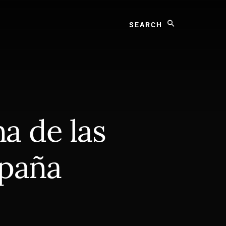
Search
na de las
spaña