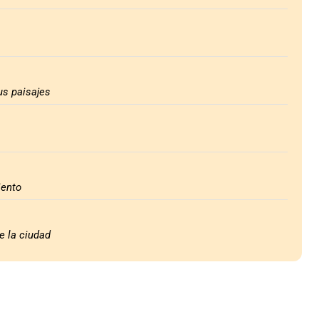
us paisajes
iento
e la ciudad