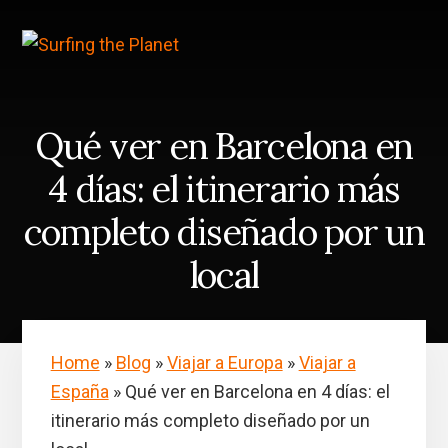
Skip
Saltar
to
a
content
la
barra
lateral
principal
Qué ver en Barcelona en
4 días: el itinerario más
completo diseñado por un
local
Home
»
Blog
»
Viajar a Europa
»
Viajar a
España
»
Qué ver en Barcelona en 4 días: el
itinerario más completo diseñado por un