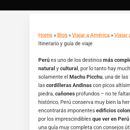
Home
»
Blog
»
Viajar a América
»
Viajar 
Itinerario y guía de viaje
Perú
es uno de los destinos
más compl
natural
y
cultural
, por lo tanto hay mu
solamente el
Machu Picchu
, una de la
las
cordilleras Andinas
con picos altísi
piedra,
cañones
profundos – no te faltar
histórico, Perú conserva muy bien la he
encontrarás imponentes
edificios colon
por los imprescindibles
que ver en Perú
una guía muy completa con consejos útil