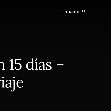
Search
 15 días –
iaje