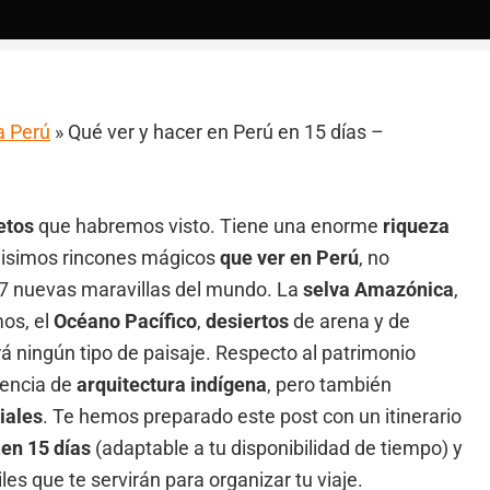
a Perú
»
Qué ver y hacer en Perú en 15 días –
etos
que habremos visto. Tiene una enorme
riqueza
chisimos rincones mágicos
que ver en Perú
, no
s 7 nuevas maravillas del mundo. La
selva Amazónica
,
mos, el
Océano Pacífico
,
desiertos
de arena y de
á ningún tipo de paisaje. Respecto al patrimonio
rencia de
arquitectura indígena
, pero también
iales
. Te hemos preparado este post con un itinerario
 en 15 días
(adaptable a tu disponibilidad de tiempo) y
es que te servirán para organizar tu viaje.