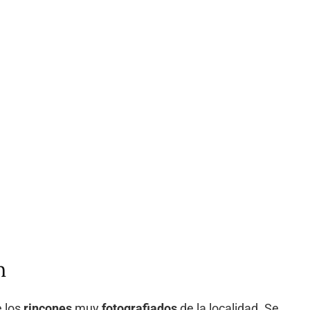
n
e los
rincones
muy
fotografiados
de la localidad. Se