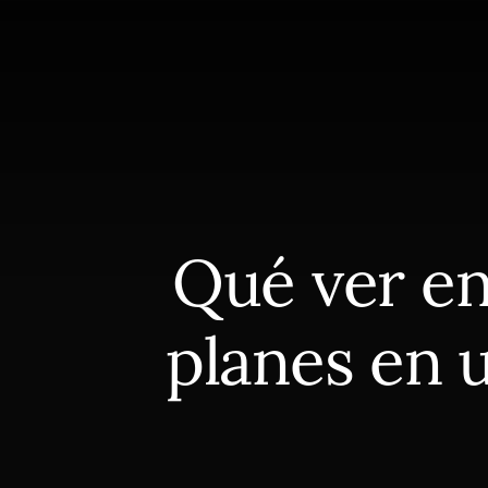
Skip
Saltar
to
a
content
la
barra
lateral
principal
Qué ver en
planes en 