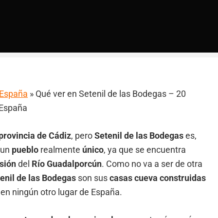
a España
»
Qué ver en Setenil de las Bodegas – 20
 España
provincia de Cádiz
, pero
Setenil de las Bodegas
es,
 un
pueblo
realmente
único
, ya que se encuentra
sión
del
Río Guadalporcún
. Como no va a ser de otra
enil de las Bodegas
son sus
casas cueva construidas
en ningún otro lugar de España.