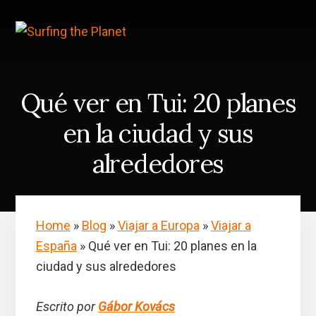
Skip
Saltar
to
a
content
la
barra
lateral
principal
Qué ver en Tui: 20 planes
en la ciudad y sus
alrededores
Home
»
Blog
»
Viajar a Europa
»
Viajar a
España
»
Qué ver en Tui: 20 planes en la
ciudad y sus alrededores
Escrito por
Gábor Kovács