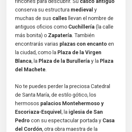
rincones para descubrir. Su
casco antiguo
conserva su estructura
medieval
y
muchas de sus
calles
llevan el nombre de
antiguos oficios como
Cuchillería
(la calle
más bonita) o
Zapatería
. También
encontrarás varias
plazas con encanto
en
la ciudad, como la
Plaza de la Virgen
Blanca
, la
Plaza de la Burullería
y la
Plaza
del Machete
.
No te puedes perder la preciosa Catedral
de Santa María, de estilo gótico, los
hermosos
palacios Montehermoso y
Escoriaza-Esquivel
, la
iglesia de San
Pedro
con su espectacular portada y
Casa
del Cordón
, otra obra maestra de la