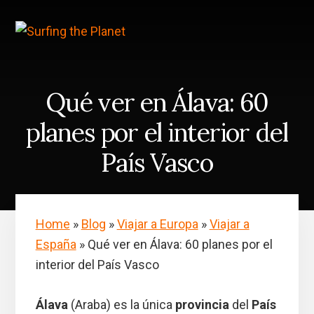
Skip
Saltar
to
a
content
la
barra
lateral
principal
Qué ver en Álava: 60
planes por el interior del
País Vasco
Home
»
Blog
»
Viajar a Europa
»
Viajar a
España
»
Qué ver en Álava: 60 planes por el
interior del País Vasco
Álava
(Araba) es la única
provincia
del
País