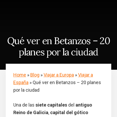
Skip
Saltar
to
a
content
la
barra
lateral
principal
Qué ver en Betanzos – 20
planes por la ciudad
Home
»
Blog
»
Viajar a Europa
»
Viajar a
España
»
Qué ver en Betanzos – 20 planes
por la ciudad
Una de las
siete capitales
del
antiguo
Reino de Galicia
,
capital del gótico